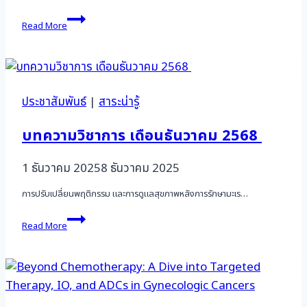
🎉
Read More
ขอ
เชิญ
สมาชิก
สมาคม
มะเร็ง
นรีเวช
ประชาสัมพันธ์
|
สาระน่ารู้
ไทย
ร่วม
บทความวิชาการ เดือนธันวาคม 2568
ส่ง
ผล
1 ธันวาคม 2025
8 ธันวาคม 2025
งาน
เข้า
การปรับเปลี่ยนพฤติกรรม และการดูแลสุขภาพหลังการรักษามะเร…
ประกวด
ใน
บทความ
งาน
Read More
วิชาการ
KSGO
เดือน
International
ธันวาคม
Conference
2568
2026