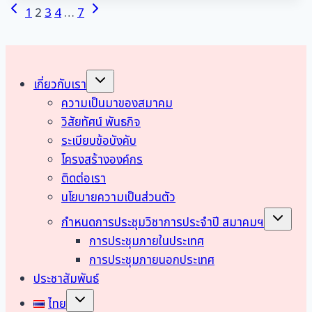
Page
Previous
Next
1
2
3
4
…
7
2568
Page
Page
navigation
Toggle
เกี่ยวกับเรา
child
menu
ความเป็นมาของสมาคม
วิสัยทัศน์ พันธกิจ
ระเบียบข้อบังคับ
โครงสร้างองค์กร
ติดต่อเรา
นโยบายความเป็นส่วนตัว
Toggle
กำหนดการประชุมวิชาการประจำปี สมาคมฯ
child
menu
การประชุมภายในประเทศ
การประชุมภายนอกประเทศ
ประชาสัมพันธ์
Toggle
ไทย
child