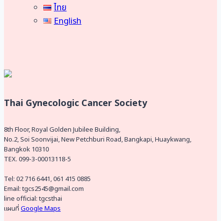
menu
ไทย
English
Thai Gynecologic Cancer Society
8th Floor, Royal Golden Jubilee Building,
No.2, Soi Soonvijai, New Petchburi Road, Bangkapi, Huaykwang,
Bangkok 10310
TEX. 099-3-00013118-5
Tel: 02 716 6441, 061 415 0885
Email: tgcs2545@gmail.com
line official: tgcsthai
แผนที่
Google Maps