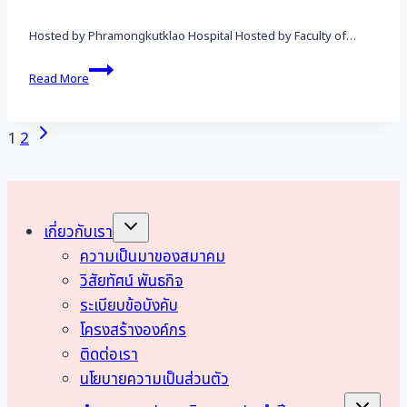
Hosted by Phramongkutklao Hospital Hosted by Faculty of…
162nd
Read More
Interinstitute
Conference
Page
Next
1
2
Page
navigation
Toggle
เกี่ยวกับเรา
child
menu
ความเป็นมาของสมาคม
วิสัยทัศน์ พันธกิจ
ระเบียบข้อบังคับ
โครงสร้างองค์กร
ติดต่อเรา
นโยบายความเป็นส่วนตัว
Toggle