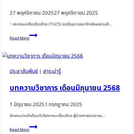
27 พฤศจิกายน 2025
27 พฤศจิกายน 2025
✨สมาคมมะเร็งนรีเวชไทย (TGCS) ขอเชิญชวนสมาชิกส่งผลงานเข้…
ขอ
Read More
เชิญ
สมาชิก
ส่ง
ผล
งาน
เข้า
ประชาสัมพันธ์
|
สาระน่ารู้
ร่วม
ประชุม
บทความวิชาการ เดือนมิถุนายน 2568
KSGO
International
Conference
1 มิถุนายน 2025
1 กรกฎาคม 2025
2026
ลักษณะประจำเดือนกับโรคทางมะเร็งนรีเวช ผู้ช่วยศาสตราจารย…
บทความ
Read More
วิชาการ