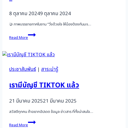
8 ตุลาคม 2024
9 ตุลาคม 2024
🤝 ภาพบรรยายกาศในงาน “วิ่งด้วยใจ ให้น้องป้องกันมะเ…
🤝
Read More
ภาพ
บรรยาย
กาศ
ใน
งาน
“วิ่ง
ประชาสัมพันธ์
|
สาระน่ารู้
ด้วย
ใจ
เรามีบัญชี TIKTOK แล้ว
ให้
น้อง
ป้องกัน
21 มีนาคม 2025
21 มีนาคม 2025
มะเร็ง
ปาก
สวัสดีทุกคน ถ้าอยากอัปเดต ข้อมูล ข่าวสาร ที่ทั้งน่าสนใจ…
มดลูก
ครั้ง
เรา
ที่
Read More
มี