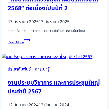
2568” ต่อเนื่องเป็นปีที่ 2
13 สิงหาคม 2025
13 สิงหาคม 2025
หลายครั้ง “ความกลัว ความอาย ความเข้าใจผิด” กลายเป็นกำแพ…
สมาคม
Read More
มะเร็ง
นรีเวช
ไทย
พร้อม
พันธมิตร
ภาค
ประชาสัมพันธ์
|
สาระน่ารู้
รัฐ–
เอกชน
งานประชุมวิชาการ และการประชุมใหญ่
จัด
แคมเปญ
ประจำปี 2567
“สัปดาห์
การ
ตรวจ
12 กันยายน 2024
12 กันยายน 2024
สุขภาพ