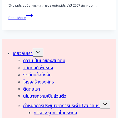
สตรี
🤝 งานประชุมวิชาการ และการประชุมใหญ่ประจำปี 2567 สมาคมมะ…
แห่ง
ชาติ
งาน
Read More
2568”
ประชุม
ต่อ
วิชาการ
เนื่อง
และ
เป็น
การ
ปี
ประชุม
ที่
ใหญ่
2
ประจำ
Toggle
เกี่ยวกับเรา
child
ปี
menu
ความเป็นมาของสมาคม
2567
วิสัยทัศน์ พันธกิจ
ระเบียบข้อบังคับ
โครงสร้างองค์กร
ติดต่อเรา
นโยบายความเป็นส่วนตัว
Toggle
กำหนดการประชุมวิชาการประจำปี สมาคมฯ
child
menu
การประชุมภายในประเทศ