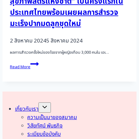
สุขภาพสตรีแห่งชาติ” เป็นครั้งแรกใน
ต่อ
ประเทศไทยพร้อมเผยผลการสำรวจ
เนื่อง
เป็น
มะเร็งปากมดลูกชุดใหม่
ปี
ที่
2
2 สิงหาคม 2024
5 สิงหาคม 2024
ผลการสำรวจครั้งใหม่ของโรชจากผู้หญิงเกือบ 3,000 คนใน เอเ…
โรช
Read More
ได
แอก
โน
สติ
กส์
จับ
มือ
Toggle
เกี่ยวกับเรา
child
สมาคม
menu
ความเป็นมาของสมาคม
มะเร็ง
นรีเวช
วิสัยทัศน์ พันธกิจ
ไทย
ระเบียบข้อบังคับ
และ