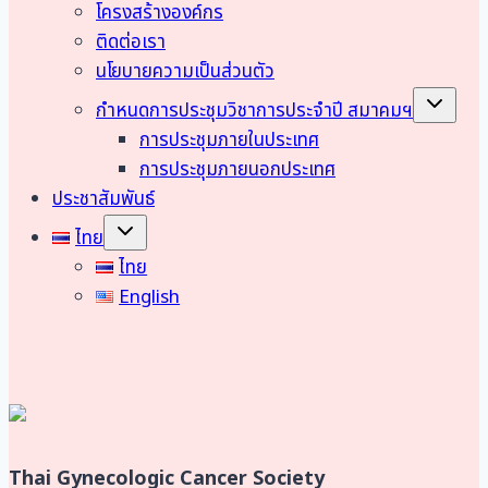
โครงสร้างองค์กร
มูลนิธิ
เครือ
ติดต่อเรา
ข่าย
นโยบายความเป็นส่วนตัว
มะเร็ง
Toggle
เปิด
กำหนดการประชุมวิชาการประจำปี สมาคมฯ
child
ตัว
menu
การประชุมภายในประเทศ
แคมเปญ
“สัปดาห์
การประชุมภายนอกประเทศ
ตรวจ
ประชาสัมพันธ์
สุขภาพ
Toggle
สตรี
ไทย
child
แห่ง
menu
ไทย
ชาติ”
English
เป็น
ครั้ง
แรก
ใน
ประเทศไทย
พร้อม
เผย
ผล
การ
Thai Gynecologic Cancer Society