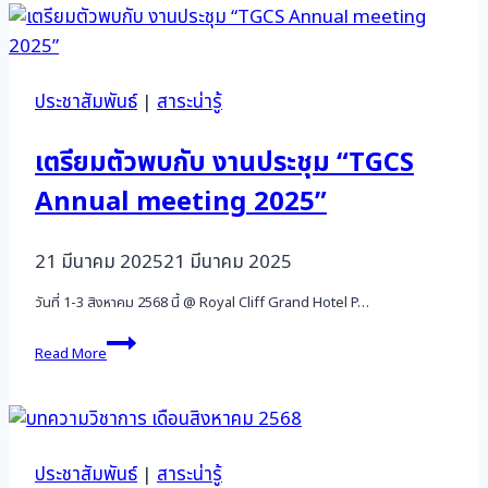
พบ
นาย
โกมล
พรม
เพ็ง
ประชาสัมพันธ์
|
สาระน่ารู้
อธิบดี
กรม
พินิจ
เตรียมตัวพบกับ งานประชุม “TGCS
และ
Annual meeting 2025”
คุ้มครอง
เด็ก
และ
21 มีนาคม 2025
21 มีนาคม 2025
เยาวชน
วันที่ 1-3 สิงหาคม 2568 นี้ @ Royal Cliff Grand Hotel P…
เตรียม
Read More
ตัว
พบ
กับ
งาน
ประชุม
“TGCS
ประชาสัมพันธ์
|
สาระน่ารู้