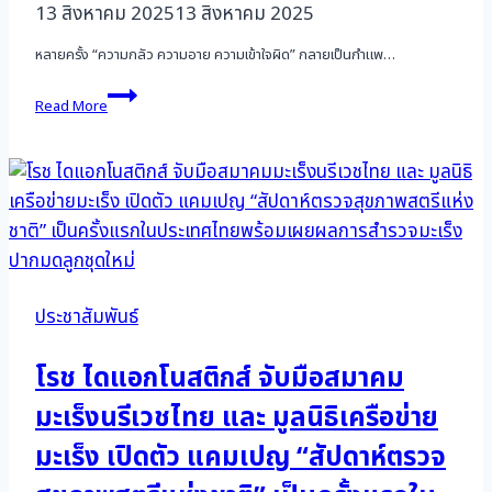
13 สิงหาคม 2025
13 สิงหาคม 2025
หลายครั้ง “ความกลัว ความอาย ความเข้าใจผิด” กลายเป็นกำแพ…
สมาคม
Read More
มะเร็ง
นรีเวช
ไทย
พร้อม
พันธมิตร
ภาค
รัฐ–
เอกชน
จัด
แคมเปญ
ประชาสัมพันธ์
“สัปดาห์
การ
โรช ไดแอกโนสติกส์ จับมือสมาคม
ตรวจ
สุขภาพ
มะเร็งนรีเวชไทย และ มูลนิธิเครือข่าย
สตรี
แห่ง
มะเร็ง เปิดตัว แคมเปญ “สัปดาห์ตรวจ
ชาติ
2568”