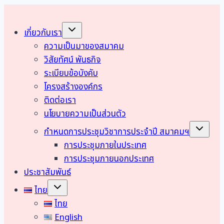
งาน
“วิ่ง
ด้วย
Toggle
เกี่ยวกับเรา
child
ใจ
menu
ความเป็นมาของสมาคม
ให้
น้อง
วิสัยทัศน์ พันธกิจ
ป้องกัน
ระเบียบข้อบังคับ
มะเร็ง
โครงสร้างองค์กร
ปาก
มดลูก
ติดต่อเรา
ครั้ง
นโยบายความเป็นส่วนตัว
ที่
Toggle
8
กำหนดการประชุมวิชาการประจำปี สมาคมฯ
child
“
menu
การประชุมภายในประเทศ
การประชุมภายนอกประเทศ
ประชาสัมพันธ์
Toggle
ไทย
child
menu
ไทย
English