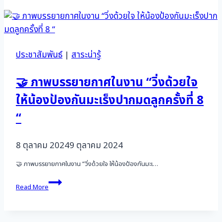
ก้าวหน้า
ใน
การ
ดูแล
รักษา
ประชาสัมพันธ์
|
สาระน่ารู้
มะเร็ง
นรีเวช
(Updates
🤝 ภาพบรรยายกาศในงาน “วิ่งด้วยใจ
in
ให้น้องป้องกันมะเร็งปากมดลูกครั้งที่ 8
Gynecologic
Cancer
“
Care:
Targeted
Therapy,
8 ตุลาคม 2024
9 ตุลาคม 2024
Immuno-
Oncology,
🤝 ภาพบรรยายกาศในงาน “วิ่งด้วยใจ ให้น้องป้องกันมะเ…
and
ADCs)
🤝
Read More
ภาพ
บรรยาย
กาศ
ใน