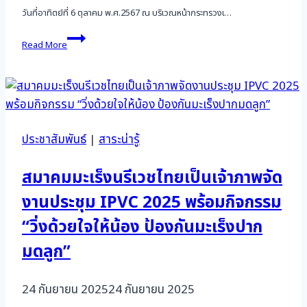
วันที่อาทิตย์ที่ 6 ตุลาคม พ.ศ.2567 ณ บริเวณหน้ากระทรวงเ…
วิ่ง
Read More
ด้วย
ใจ
ให้
น้อง
ป้องกัน
มะเร็ง
ปาก
ประชาสัมพันธ์
|
สาระน่ารู้
มดลูก
ครั้ง
ที่
สมาคมมะเร็งนรีเวชไทยเป็นเจ้าภาพจัด
8
งานประชุม IPVC 2025 พร้อมกิจกรรม
“วิ่งด้วยใจให้น้อง ป้องกันมะเร็งปาก
มดลูก”
24 กันยายน 2025
24 กันยายน 2025