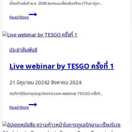
เนื่องด้วยในปี พ.ศ. 2568 สมาคมมะเร็งนรีเวชไทย (Thai Gyn…
สมาคม
Read More
มะเร็ง
นรีเวช
ไทย
เป็น
เจ้า
ภาพ
ประชาสัมพันธ์
จัด
งาน
Live webinar by TESGO ครั้งที่ 1
ประชุม
IPVC
2025
21 มิถุนายน 2024
2 สิงหาคม 2024
พร้อม
กิจกรรม
บันทึกวิดีโอการประชุมวิชาการ Live webinar TESGO ครั้งที…
“วิ่ง
ด้วย
Live
ใจ
Read More
webinar
ให้
by
น้อง
TESGO
ป้องกัน
ครั้ง
มะเร็ง