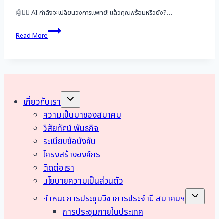
🤖🧑‍⚕️ AI กำลังจะเปลี่ยนวงการแพทย์! แล้วคุณพร้อมหรือยัง?…
ขอ
Read More
เชิญ
แพทย์
เข้า
ร่วม
งาน
AI
Summit:
Toggle
เกี่ยวกับเรา
child
Shaping
menu
ความเป็นมาของสมาคม
the
Future
วิสัยทัศน์ พันธกิจ
of
ระเบียบข้อบังคับ
Care
โครงสร้างองค์กร
ติดต่อเรา
นโยบายความเป็นส่วนตัว
Toggle
กำหนดการประชุมวิชาการประจำปี สมาคมฯ
child
menu
การประชุมภายในประเทศ