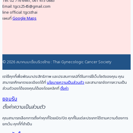
Tel: 02 716 6441, 061 415 0885
Email: tgcs2545@gmail.com
line official: tgcsthai
แผนที่
Google Maps
© 2026 สมาคมมะเร็งนรีเวชไทย : Thai Gynecologic Cancer Society
เราใช้คุกกี้เพื่อพัฒนาประสิทธิภาพ และประสบการณ์ที่ดีในการใช้เว็บไซต์ของคุณ คุณ
สามารถศึกษารายละเอียดได้ที่
นโยบายความเป็นส่วนตัว
และสามารถจัดการความเป็น
ส่วนตัวเองได้ของคุณได้เองโดยคลิกที่
ตั้งค่า
ยอมรับ
ตั้งค่าความเป็นส่วนตัว
คุณสามารถเลือกการตั้งค่าคุกกี้โดยเปิด/ปิด คุกกี้ในแต่ละประเภทได้ตามความต้องการ
ยกเว้น คุกกี้ที่จำเป็น