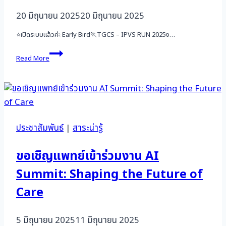
20 มิถุนายน 2025
20 มิถุนายน 2025
⭐เปิดระบบแล้วค่ะ Early Bird🏃TGCS – IPVS RUN 2025ง…
วิ่ง
Read More
ด้วย
ใจ
❤️
ให้
น้อง
ป้องกัน
มะเร็ง
ประชาสัมพันธ์
|
สาระน่ารู้
ปาก
มดลูก
ครั้ง
ขอเชิญแพทย์เข้าร่วมงาน AI
ที่
Summit: Shaping the Future of
9
Care
5 มิถุนายน 2025
11 มิถุนายน 2025