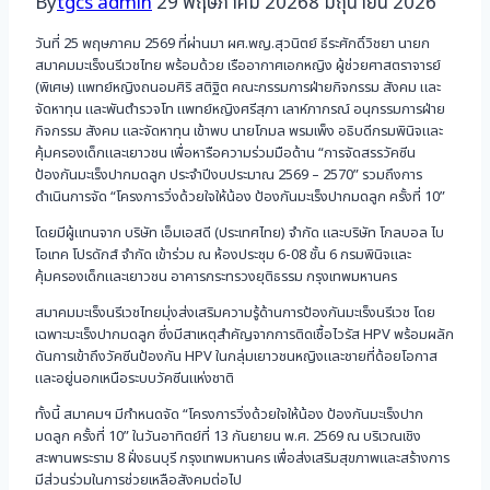
By
tgcs admin
29 พฤษภาคม 2026
8 มิถุนายน 2026
วันที่ 25 พฤษภาคม 2569 ที่ผ่านมา ผศ.พญ.สุวนิตย์ ธีระศักดิ์วิชยา นายก
สมาคมมะเร็งนรีเวชไทย พร้อมด้วย เรืออากาศเอกหญิง ผู้ช่วยศาสตราจารย์
(พิเศษ) แพทย์หญิงถนอมศิริ สติฐิต คณะกรรมการฝ่ายกิจกรรม สังคม และ
จัดหาทุน และพันตำรวจโท แพทย์หญิงศรีสุภา เลาห์ภากรณ์ อนุกรรมการฝ่าย
กิจกรรม สังคม และจัดหาทุน เข้าพบ นายโกมล พรมเพ็ง อธิบดีกรมพินิจและ
คุ้มครองเด็กและเยาวชน เพื่อหารือความร่วมมือด้าน “การจัดสรรวัคซีน
ป้องกันมะเร็งปากมดลูก ประจำปีงบประมาณ 2569 – 2570” รวมถึงการ
ดำเนินการจัด “โครงการวิ่งด้วยใจให้น้อง ป้องกันมะเร็งปากมดลูก ครั้งที่ 10”
โดยมีผู้แทนจาก บริษัท เอ็มเอสดี (ประเทศไทย) จำกัด และบริษัท โกลบอล ไบ
โอเทค โปรดักส์ จำกัด เข้าร่วม ณ ห้องประชุม 6-08 ชั้น 6 กรมพินิจและ
คุ้มครองเด็กและเยาวชน อาคารกระทรวงยุติธรรม กรุงเทพมหานคร
สมาคมมะเร็งนรีเวชไทยมุ่งส่งเสริมความรู้ด้านการป้องกันมะเร็งนรีเวช โดย
เฉพาะมะเร็งปากมดลูก ซึ่งมีสาเหตุสำคัญจากการติดเชื้อไวรัส HPV พร้อมผลัก
ดันการเข้าถึงวัคซีนป้องกัน HPV ในกลุ่มเยาวชนหญิงและชายที่ด้อยโอกาส
และอยู่นอกเหนือระบบวัคซีนแห่งชาติ
ทั้งนี้ สมาคมฯ มีกำหนดจัด “โครงการวิ่งด้วยใจให้น้อง ป้องกันมะเร็งปาก
มดลูก ครั้งที่ 10” ในวันอาทิตย์ที่ 13 กันยายน พ.ศ. 2569 ณ บริเวณเชิง
สะพานพระราม 8 ฝั่งธนบุรี กรุงเทพมหานคร เพื่อส่งเสริมสุขภาพและสร้างการ
มีส่วนร่วมในการช่วยเหลือสังคมต่อไป