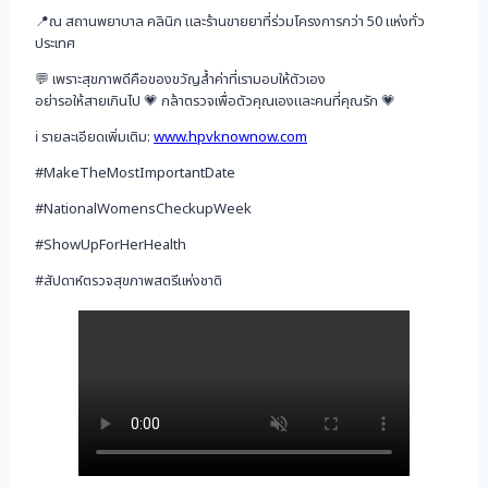
📍ณ สถานพยาบาล คลินิก และร้านขายยาที่ร่วมโครงการกว่า 50 แห่งทั่ว
ประเทศ
💬 เพราะสุขภาพดีคือของขวัญล้ำค่าที่เรามอบให้ตัวเอง
อย่ารอให้สายเกินไป 💗 กล้าตรวจเพื่อตัวคุณเองและคนที่คุณรัก 💗
ℹ️ รายละเอียดเพิ่มเติม:
www.hpvknownow.com
#MakeTheMostImportantDate
#NationalWomensCheckupWeek
#ShowUpForHerHealth
#สัปดาห์ตรวจสุขภาพสตรีแห่งชาติ