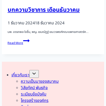
บทความวิชาการ เดือนธันวาคม
1 ธันวาคม 2024
18 ธันวาคม 2024
นพ. อรรถพล ใจชื่น, พญ. เขมณัฎฐ์ เขมวรพงศ์คณะแพทยศาสตร์ศ…
บทความ
Read More
วิชาการ
เดือน
ธันวาคม
Toggle
เกี่ยวกับเรา
child
menu
ความเป็นมาของสมาคม
วิสัยทัศน์ พันธกิจ
ระเบียบข้อบังคับ
โครงสร้างองค์กร