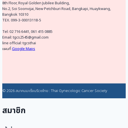
8th Floor, Royal Golden Jubilee Building,
No.2, Soi Soonvijai, New Petchburi Road, Bangkapi, Huaykwang,
Bangkok 10310
TEX. 099-3-00013118-5
Tel: 02 716 6441, 061 415 0885
Email: tgcs2545@gmail.com
line official: tgcsthai
แผนที่
Google Maps
© 2026 สมาคมมะเร็งนรีเวชไทย : Thai Gynecologic Cancer Society
สมาชิก