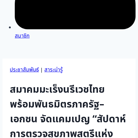
สมาชิก
ประชาสัมพันธ์
|
สาระน่ารู้
สมาคมมะเร็งนรีเวชไทย
พร้อมพันธมิตรภาครัฐ–
เอกชน จัดแคมเปญ “สัปดาห์
การตรวจสุขภาพสตรีแห่ง