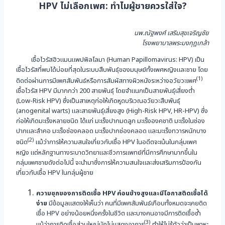
HPV ไม่เลือกเพศ: ทำไมผู้ชายควรใส่ใจ?
นพ.ณัฐพงศ์ เสริมสุขเจริญชัย
โรงพยาบาลพระมงกุฎเกล้า
เชื้อไวรัสฮิวแมนแพปพิลโลมา (Human Papillomavirus: HPV) เป็น
เชื้อไวรัสที่พบได้บ่อยที่สุดในระบบสืบพันธุ์ของมนุษย์ทั้งเพศหญิงและชาย โดย
(1)
ติดต่อผ่านการมีเพศสัมพันธ์หรือการสัมผัสทางผิวหนังระหว่างอวัยวะเพศ
เชื้อไวรัส HPV มีมากกว่า 200 สายพันธุ์ โดยจำแนกเป็นสายพันธุ์เสี่ยงต่ำ
(Low-Risk HPV) ซึ่งเป็นสาเหตุก่อให้เกิดหูดบริเวณอวัยวะสืบพันธุ์
(anogenital warts) และสายพันธุ์เสี่ยงสูง (High-Risk HPV, HR-HPV) ซึ่ง
ก่อให้เกิดมะเร็งหลายชนิด ได้แก่ มะเร็งปากมดลูก มะเร็งองคชาติ มะเร็งในช่อง
ปากและลำคอ มะเร็งช่องคลอด มะเร็งปากช่องคลอด และมะเร็งทวารหนักบาง
(2)
ชนิด
แม้ว่าการให้ความสนใจเกี่ยวกับเชื้อ HPV ในอดีตจะเน้นในกลุ่มเพศ
หญิง แต่หลักฐานทางระบาดวิทยาและชีวการแพทย์ที่มีการศึกษามากขึ้นใน
กลุ่มเพศชายดังต่อไปนี้ จะนำมาซึ่งการให้ความสนใจและส่งเสริมการป้องกัน
เกี่ยวกับเชื้อ HPV ในกลุ่มผู้ชาย
ความชุกของการติดเชื้อ
HPV ค่อนข้างสูงและมีโอกาสติดเชื้อได้
ง่าย
มีข้อมูลแสดงให้เห็นว่า คนที่มีเพศสัมพันธ์เกือบทั้งหมดจะเคยติด
เชื้อ HPV อย่างน้อยหนึ่งครั้งในชีวิต และบางคนอาจมีการติดเชื้อซ้ำ
(3)
แม้ว่าการติดเชื้อส่วนใหญ่มักไม่แสดงอาการ
ทำให้ไม่รู้ตัวว่าเป็นพาหะ