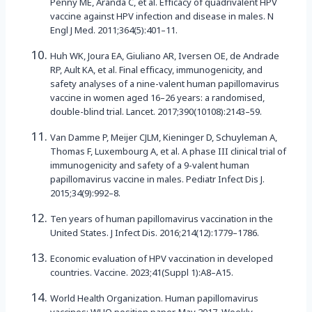
Penny ME, Aranda C, et al. Efficacy of quadrivalent HPV
vaccine against HPV infection and disease in males. N
Engl J Med. 2011;364(5):401–11.
Huh WK, Joura EA, Giuliano AR, Iversen OE, de Andrade
RP, Ault KA, et al. Final efficacy, immunogenicity, and
safety analyses of a nine-valent human papillomavirus
vaccine in women aged 16–26 years: a randomised,
double-blind trial. Lancet. 2017;390(10108):2143–59.
Van Damme P, Meijer CJLM, Kieninger D, Schuyleman A,
Thomas F, Luxembourg A, et al. A phase III clinical trial of
immunogenicity and safety of a 9-valent human
papillomavirus vaccine in males. Pediatr Infect Dis J.
2015;34(9):992–8.
Ten years of human papillomavirus vaccination in the
United States. J Infect Dis. 2016;214(12):1779–1786.
Economic evaluation of HPV vaccination in developed
countries. Vaccine. 2023;41(Suppl 1):A8–A15.
World Health Organization. Human papillomavirus