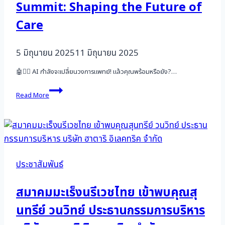
Summit: Shaping the Future of
Care
5 มิถุนายน 2025
11 มิถุนายน 2025
🤖🧑‍⚕️ AI กำลังจะเปลี่ยนวงการแพทย์! แล้วคุณพร้อมหรือยัง?…
ขอ
Read More
เชิญ
แพทย์
เข้า
ร่วม
งาน
AI
Summit:
ประชาสัมพันธ์
Shaping
the
Future
สมาคมมะเร็งนรีเวชไทย เข้าพบคุณสุ
of
นทรีย์ วนวิทย์ ประธานกรรมการบริหาร
Care