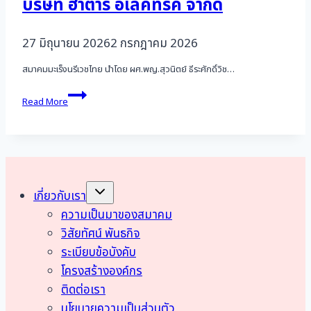
บริษัท ฮาตาริ อิเลคทริค จำกัด
27 มิถุนายน 2026
2 กรกฎาคม 2026
สมาคมมะเร็งนรีเวชไทย นำโดย ผศ.พญ.สุวนิตย์ ธีระศักดิ์วิช…
สมาคม
Read More
มะเร็ง
นรีเวช
ไทย
เข้า
พบ
คุณ
สุ
Toggle
เกี่ยวกับเรา
child
นท
menu
ความเป็นมาของสมาคม
รีย์
วน
วิสัยทัศน์ พันธกิจ
วิทย์
ระเบียบข้อบังคับ
ประธาน
โครงสร้างองค์กร
กรรมการ
บริหาร
ติดต่อเรา
บริษัท
นโยบายความเป็นส่วนตัว