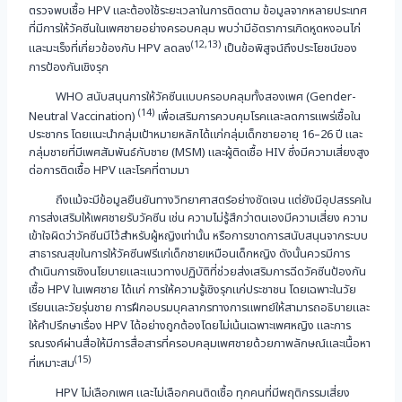
ตรวจพบเชื้อ HPV และต้องใช้ระยะเวลาในการติดตาม ข้อมูลจากหลายประเทศ
ที่มีการให้วัคซีนในเพศชายอย่างครอบคลุม พบว่ามีอัตราการเกิดหูดหงอนไก่
(12,13)
และมะเร็งที่เกี่ยวข้องกับ HPV ลดลง
เป็นข้อพิสูจน์ถึงประโยชน์ของ
การป้องกันเชิงรุก
WHO สนับสนุนการให้วัคซีนแบบครอบคลุมทั้งสองเพศ (Gender-
(14)
Neutral Vaccination)
เพื่อเสริมการควบคุมโรคและลดการแพร่เชื้อใน
ประชากร โดยแนะนำกลุ่มเป้าหมายหลักได้แก่กลุ่มเด็กชายอายุ 16–26 ปี และ
กลุ่มชายที่มีเพศสัมพันธ์กับชาย (MSM) และผู้ติดเชื้อ HIV ซึ่งมีความเสี่ยงสูง
ต่อการติดเชื้อ HPV และโรคที่ตามมา
ถึงแม้จะมีข้อมูลยืนยันทางวิทยาศาสตร์อย่างชัดเจน แต่ยังมีอุปสรรคใน
การส่งเสริมให้เพศชายรับวัคซีน เช่น ความไม่รู้สึกว่าตนเองมีความเสี่ยง ความ
เข้าใจผิดว่าวัคซีนมีไว้สำหรับผู้หญิงเท่านั้น หรือการขาดการสนับสนุนจากระบบ
สาธารณสุขในการให้วัคซีนฟรีแก่เด็กชายเหมือนเด็กหญิง ดังนั้นควรมีการ
ดำเนินการเชิงนโยบายและแนวทางปฏิบัติที่ช่วยส่งเสริมการฉีดวัคซีนป้องกัน
เชื้อ HPV ในเพศชาย ได้แก่ การให้ความรู้เชิงรุกแก่ประชาชน โดยเฉพาะในวัย
เรียนและวัยรุ่นชาย การฝึกอบรมบุคลากรทางการแพทย์ให้สามารถอธิบายและ
ให้คำปรึกษาเรื่อง HPV ได้อย่างถูกต้องโดยไม่เน้นเฉพาะเพศหญิง และการ
รณรงค์ผ่านสื่อให้มีการสื่อสารที่ครอบคลุมเพศชายด้วยภาพลักษณ์และเนื้อหา
(15)
ที่เหมาะสม
HPV ไม่เลือกเพศ และไม่เลือกคนติดเชื้อ ทุกคนที่มีพฤติกรรมเสี่ยง