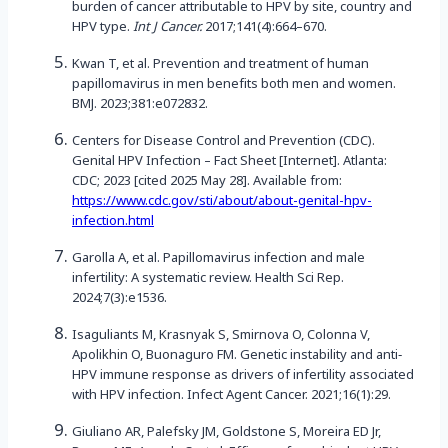
burden of cancer attributable to HPV by site, country and
HPV type.
Int J Cancer.
2017;141(4):664–670.
Kwan T, et al. Prevention and treatment of human
papillomavirus in men benefits both men and women.
BMJ. 2023;381:e072832.
Centers for Disease Control and Prevention (CDC).
Genital HPV Infection – Fact Sheet [Internet]. Atlanta:
CDC; 2023 [cited 2025 May 28]. Available from:
https://www.cdc.gov/sti/about/about-genital-hpv-
infection.html
Garolla A, et al. Papillomavirus infection and male
infertility: A systematic review. Health Sci Rep.
2024;7(3):e1536.
Isaguliants M, Krasnyak S, Smirnova O, Colonna V,
Apolikhin O, Buonaguro FM. Genetic instability and anti‐
HPV immune response as drivers of infertility associated
with HPV infection. Infect Agent Cancer. 2021;16(1):29.
Giuliano AR, Palefsky JM, Goldstone S, Moreira ED Jr,