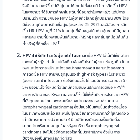
จึงมีโอกาสแพร่เชื้อไปยังคู่นอนได้โดยไม่ตั้งใจ แม้ว่าการติดเชื้อ HPV
ในเพศชายจะได้รับการศึกษาในระดับที่น้อยกว่าในเพศหญิง แต่มีการ
ประเมินว่า ความชุกของ HPV ในผู้ชายทั่วโลกอยู่ที่ประมาณ 30% โดย
มีช่วงอายุที่พบการติดเชื้อสูงสุดระหว่าง 25–29 ปี และมีอัตราการติด
เชื้อ HR-HPV อยู่ที่ 21% โดยกลุ่มที่เสี่ยงสูงได้แก่ กลุ่มชายที่มีคู่นอน
หลายคน ชายที่มีเพศสัมพันธ์กับชาย (MSM) และกลุ่มผู้ที่มีภูมิคุ้มกัน
(1)
ต่ำหรือผู้ที่ติดเชื้อ HIV
HPV ทำให้เกิดโรคในผู้ชายได้โดยตรง
เชื้อ HPV ไม่ได้ทำให้เกิดโรค
เฉพาะในผู้หญิงเท่านั้น แต่ยังเกี่ยวข้องกับโรคในผู้ชาย เช่น หูดที่อวัยวะ
เพศ มะเร็งทวารหนัก มะเร็งช่องปากและคอหอย และมะเร็งองคชาต
การติดเชื้อ HPV สายพันธุ์ที่รุนแรง (high-risk types) ในระยะยาว
(persistent infection) ก่อให้เกิดมะเร็งได้ โดยมีการประมาณว่า 5-
(4)
5% ของมะเร็งทั้งหมดทั่วโลกมีความสัมพันธ์กับการติดเชื้อ HPV
(5)
จากการศึกษาของ Kwan และคณะ
ได้ชี้ให้เห็นถึงภาระโรคจาก HPV
ที่ยังถูกละเลย โดยเฉพาะ มะเร็งช่องปากและคอหอยส่วนกลาง
(oropharyngeal carcinoma) ซึ่งมีแนวโน้มเพิ่มขึ้นอย่างต่อเนื่อง
ในประเทศพัฒนาแล้ว และพบในผู้ชายวัยกลางคนมากกว่าผู้หญิงถึง 5
เท่า มีการคาดการณ์ว่าภายใน 4 ปี อุบัติการณ์ของมะเร็งชนิดนี้จะ
มากกว่ามะเร็งปากมดลูกในสหรัฐอเมริกา ซึ่ง oropharyngeal
carcinoma ยังไม่มีวิธีคัดกรองโรคที่มีประสิทธิภาพ ดังนั้น การ
ป้องกันจึงเป็นทางเลือกที่ดีที่สุด