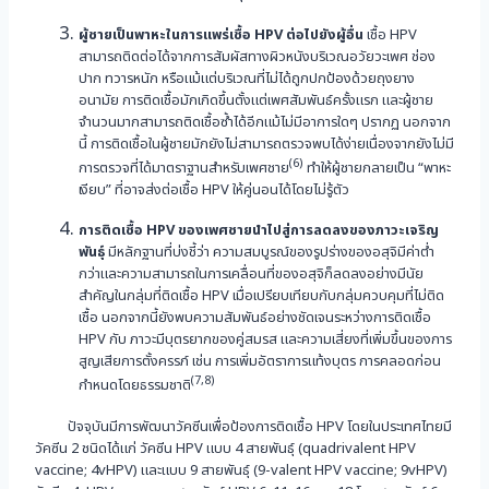
ผู้ชายเป็นพาหะในการแพร่เชื้อ
HPV ต่อไปยังผู้อื่น
เชื้อ HPV
สามารถติดต่อได้จากการสัมผัสทางผิวหนังบริเวณอวัยวะเพศ ช่อง
ปาก ทวารหนัก หรือแม้แต่บริเวณที่ไม่ได้ถูกปกป้องด้วยถุงยาง
อนามัย การติดเชื้อมักเกิดขึ้นตั้งแต่เพศสัมพันธ์ครั้งแรก และผู้ชาย
จำนวนมากสามารถติดเชื้อซ้ำได้อีกแม้ไม่มีอาการใดๆ ปรากฏ นอกจาก
นี้ การติดเชื้อในผู้ชายมักยังไม่สามารถตรวจพบได้ง่ายเนื่องจากยังไม่มี
(6)
การตรวจที่ได้มาตราฐานสำหรับเพศชาย
ทำให้ผู้ชายกลายเป็น “พาหะ
เงียบ” ที่อาจส่งต่อเชื้อ HPV ให้คู่นอนได้โดยไม่รู้ตัว
การติดเชื้อ
HPV ของเพศชายนำไปสู่การลดลงของภาวะเจริญ
พันธุ์
มีหลักฐานที่บ่งชี้ว่า ความสมบูรณ์ของรูปร่างของอสุจิมีค่าต่ำ
กว่าและความสามารถในการเคลื่อนที่ของอสุจิก็ลดลงอย่างมีนัย
สำคัญในกลุ่มที่ติดเชื้อ HPV เมื่อเปรียบเทียบกับกลุ่มควบคุมที่ไม่ติด
เชื้อ นอกจากนี้ยังพบความสัมพันธ์อย่างชัดเจนระหว่างการติดเชื้อ
HPV กับ ภาวะมีบุตรยากของคู่สมรส และความเสี่ยงที่เพิ่มขึ้นของการ
สูญเสียการตั้งครรภ์ เช่น การเพิ่มอัตราการแท้งบุตร การคลอดก่อน
(7,8)
กำหนดโดยธรรมชาติ
ปัจจุบันมีการพัฒนาวัคซีนเพื่อป้องการติดเชื้อ HPV โดยในประเทศไทยมี
วัคซีน 2 ชนิดได้แก่ วัคซีน HPV แบบ 4 สายพันธุ์ (quadrivalent HPV
vaccine; 4vHPV) และแบบ 9 สายพันธุ์ (9-valent HPV vaccine; 9vHPV)