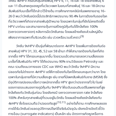
วัคซีน 4vHPV ครอบคลุมสายพันธุ์ HPV 6, 11, 16 และ 18 โดยสายพันธุ์ 6
และ 11 เป็นสาเหตุของหูดที่อวัยวะเพศ ในขณะที่สายพันธุ์ 16 และ 18 มีความ
สัมพันธ์กับมะเร็งที่ได้กล่าวไว้ข้างต้น การศึกษาทางคลินิกในเพศชายอายุ 16–
26 ปี พบว่าวัคซีนชนิดนี้มีประสิทธิภาพประมาณ 90.4% ในการป้องกันรอยโรค
ที่อวัยวะเพศที่เกิดจากสายพันธุ์เป้าหมาย โดยเฉพาะในกลุ่มที่ยังไม่เคยติดเชื้อ
HPV มาก่อน และสามารถกระตุ้นการสร้างภูมิคุ้มกันได้ใกล้เคียง 100%
(seroconversion) หลังการฉีดวัคซีนครบ โดยผลข้างเคียงส่วนใหญ่เป็น
(9)
เพียงอาการเฉพาะที่บริเวณฉีด เช่น ปวดหรือบวมชั่วคราว
วัคซีน 9vHPV เป็นรุ่นที่พัฒนาต่อจาก 4vHPV โดยเพิ่มการป้องกันต่อ
สายพันธุ์ HPV 31, 33, 45, 52 และ 58 เข้ามา ทำให้สามารถป้องกันโรคที่เกิด
จากเชื้อ HPV ได้ครอบคลุมมากขึ้น โดยรวมแล้วสามารถลดความเสี่ยงของ
มะเร็งที่สัมพันธ์กับ HPV ได้ถึงประมาณ 90% งานวิจัยของ Petrosky และ
คณะ รวมถึงแนวทางของ CDC และ WHO พบว่าวัคซีน 9vHPV มีความ
ปลอดภัยไม่ต่างจาก 4vHPV แต่ให้การป้องกันโรคได้ครอบคลุมกว่ามาก โดย
เฉพาะในกลุ่มชายที่มีความเสี่ยงสูง เช่น ชายที่มีเพศสัมพันธ์กับชาย (MSM) ซึ่ง
มีอุบัติการณ์ของมะเร็งทวารหนักจากเชื้อ HPV สูงกว่าประชากรทั่วไป ในแง่
ของการตอบสนองทางภูมิคุ้มกัน 9vHPV ให้ระดับแอนติบอดีในเพศชายที่สูง
ใกล้เคียงกับวัคซีนรุ่นก่อน โดยยังคงมี seroconversion rate ใกล้เคียง
100% สำหรับทุกสายพันธุ์ที่รวมอยู่ในวัคซีน โดยผลข้างเคียงใกล้เคียงกับ
(10,11)
4vHPV ซึ่งโดยรวมถือว่าปลอดภัยสูง
อย่างไรก็ตาม การศึกษาผลของ
การได้รับวัคซีนช่วยลดอุบัติการณ์โรคได้จริงในปัจจุบัน ยังคงอ้างอิงตัวชี้วัด
ทางอ้อม (surrogate indicators) เป็นหลัก เช่น อัตราการเกิดหูดหรือการ