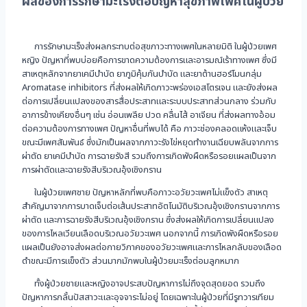
ผลของการรักษามะเร็งต่อปัญหาสุขภาพเพศในผู้ป่วย
การรักษามะเร็งส่งผลกระทบต่อสุขภาวะทางเพศในหลายมิติ ในผู้ป่วยเพศ
หญิง ปัญหาที่พบบ่อยคือการขาดความต้องการและอารมณ์เร้าทางเพศ ซึ่งมี
สาเหตุหลักจากยาเคมีบำบัด ยาภูมิคุ้มกันบำบัด และยาต้านฮอร์โมนกลุ่ม
Aromatase inhibitors ที่ส่งผลให้เกิดภาวะพร่องเอสโตรเจน และยังส่งผล
ต่อการเปลี่ยนแปลงของสารสื่อประสาทและระบบประสาทส่วนกลาง ร่วมกับ
อาการข้างเคียงอื่นๆ เช่น อ่อนเพลีย ปวด คลื่นไส้ อาเจียน ที่ส่งผลทางอ้อม
ต่อความต้องการทางเพศ ปัญหาอื่นที่พบได้ คือ ภาวะช่องคลอดแห้งและเจ็บ
ขณะมีเพศสัมพันธ์ ซึ่งมักเป็นผลจากภาวะรังไข่หยุดทำงานเฉียบพลันจากการ
ผ่าตัด ยาเคมีบำบัด การฉายรังสี รวมถึงการเกิดพังผืดหรือรอยแผลเป็นจาก
การผ่าตัดและฉายรังสีบริเวณอุ้งเชิงกราน
ในผู้ป่วยเพศชาย ปัญหาหลักที่พบคือภาวะอวัยวะเพศไม่แข็งตัว สาเหตุ
สำคัญมาจากการบาดเจ็บต่อเส้นประสาทอัตโนมัติบริเวณอุ้งเชิงกรานจากการ
ผ่าตัด และการฉายรังสีบริเวณอุ้งเชิงกราน ซึ่งส่งผลให้เกิดการเปลี่ยนแปลง
ของการไหลเวียนเลือดบริเวณอวัยวะเพศ นอกจากนี้ การเกิดพังผืดหรือรอย
แผลเป็นยังอาจส่งผลต่อกายวิภาคของอวัยวะเพศและการไหลกลับของเลือด
ดำขณะมีการแข็งตัว ส่วนมากมักพบในผู้ป่วยมะเร็งต่อมลูกหมาก
ทั้งผู้ป่วยชายและหญิงอาจประสบปัญหาการไม่ถึงจุดสุดยอด รวมถึง
ปัญหาการกลั้นปัสสาวะและอุจจาระไม่อยู่ โดยเฉพาะในผู้ป่วยที่มีรูทวารเทียม