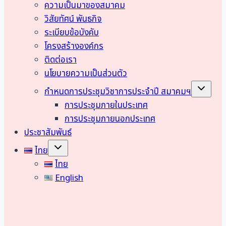
menu
ความเป็นมาของสมาคม
ปี
2568
วิสัยทัศน์ พันธกิจ
(TGCS
ระเบียบข้อบังคับ
2025)
โครงสร้างองค์กร
ติดต่อเรา
นโยบายความเป็นส่วนตัว
Toggle
กำหนดการประชุมวิชาการประจำปี สมาคมฯ
child
menu
การประชุมภายในประเทศ
การประชุมภายนอกประเทศ
ประชาสัมพันธ์
Toggle
ไทย
child
menu
ไทย
English