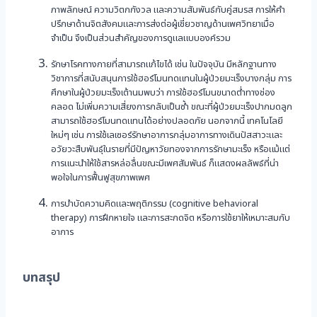
ภาพลักษณ์ ความวิตกกังวล และความสัมพันธ์กับคู่สมรส การให้คำ
ปรึกษาด้านจิตสังคมและการส่งต่อผู้เชี่ยวชาญด้านเพศวิทยาเมื่อ
จำเป็น จึงเป็นส่วนสำคัญของการดูแลแบบองค์รวม
รักษาโรคทางกายที่สามารถแก้ไขได้ เช่น ในปัจจุบัน มีหลักฐานทาง
วิชาการที่สนับสนุนการใช้ฮอร์โมนทดแทนในผู้ป่วยมะเร็งบางกลุ่ม การ
ศึกษาในผู้ป่วยมะเร็งเต้านมพบว่า การใช้ฮอร์โมนขนาดต่ำทางช่อง
คลอด ไม่เพิ่มความเสี่ยงการกลับเป็นซ้ำ ขณะที่ผู้ป่วยมะเร็งปากมดลูก
สามารถใช้ฮอร์โมนทดแทนได้อย่างปลอดภัย นอกจากนี้ เทคโนโลยี
ใหม่ๆ เช่น การใช้เลเซอร์รักษาอาการกลุ่มอาการทางเดินปัสสาวะและ
อวัยวะสืบพันธุ์ในรายที่มีปัญหาวัยทองจากการรักษามะเร็ง หรือแม้แต่
การแนะนำให้ใช้สารหล่อลื่นขณะมีเพศสัมพันธ์ ก็แสดงผลลัพธ์ที่น่า
พอใจในการฟื้นฟูสุขภาพเพศ
การบำบัดความคิดและพฤติกรรม (cognitive behavioral
therapy) การฝึกหายใจ และการสะกดจิต หรือการใช้ยาให้เหมาะสมกับ
อาการ
บทสรุป