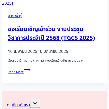
Conference
(IPVC)
2024
สาระน่ารู้
ณ
เมือง
เอดินบะระ
ขอเรียนเชิญเข้าร่วม งานประชุม
ประ
วิชาการประจำปี 2568 (TGCS 2025)
เทศ
สก็อต
แลนด์
10 เมษายน 2025
16 มิถุนายน 2025
สห
ราช
เรียน สมาชิกสมาคมฯ ทุกท่าน ✨ขอเรียนเชิญเข้าร่วม งานประช…
อาณาจักร
ขอ
Read More
เรียน
เชิญ
เข้า
ร่วม
งาน
ประชุม
วิชาการ
Toggle
เกี่ยวกับเรา
child
ประจำ