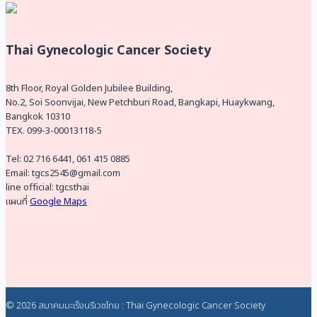
Thai Gynecologic Cancer Society
8th Floor, Royal Golden Jubilee Building,
No.2, Soi Soonvijai, New Petchburi Road, Bangkapi, Huaykwang,
Bangkok 10310
TEX. 099-3-00013118-5
Tel: 02 716 6441, 061 415 0885
Email: tgcs2545@gmail.com
line official: tgcsthai
แผนที่
Google Maps
© 2026 สมาคมมะเร็งนรีเวชไทย : Thai Gynecologic Cancer Society