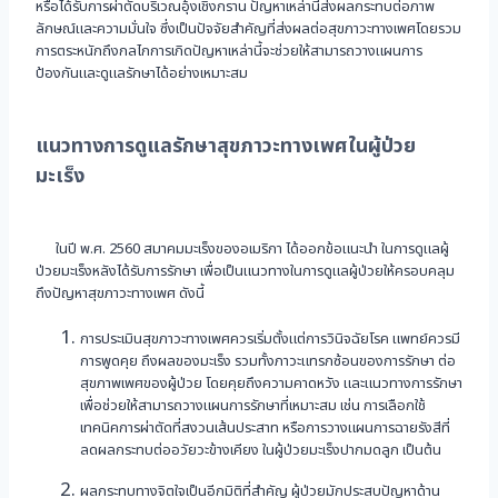
หรือได้รับการผ่าตัดบริเวณอุ้งเชิงกราน ปัญหาเหล่านี้ส่งผลกระทบต่อภาพ
ลักษณ์และความมั่นใจ ซึ่งเป็นปัจจัยสำคัญที่ส่งผลต่อสุขภาวะทางเพศโดยรวม
การตระหนักถึงกลไกการเกิดปัญหาเหล่านี้จะช่วยให้สามารถวางแผนการ
ป้องกันและดูแลรักษาได้อย่างเหมาะสม
แนวทางการดูแลรักษาสุขภาวะทางเพศในผู้ป่วย
มะเร็ง
ในปี พ.ศ. 2560 สมาคมมะเร็งของอเมริกา ได้ออกข้อแนะนำ ในการดูแลผู้
ป่วยมะเร็งหลังได้รับการรักษา เพื่อเป็นแนวทางในการดูแลผู้ป่วยให้ครอบคลุม
ถึงปัญหาสุขภาวะทางเพศ ดังนี้
การประเมินสุขภาวะทางเพศควรเริ่มตั้งแต่การวินิจฉัยโรค แพทย์ควรมี
การพูดคุย ถึงผลของมะเร็ง รวมทั้งภาวะแทรกซ้อนของการรักษา ต่อ
สุขภาพเพศของผู้ป่วย โดยคุยถึงความคาดหวัง และแนวทางการรักษา
เพื่อช่วยให้สามารถวางแผนการรักษาที่เหมาะสม เช่น การเลือกใช้
เทคนิคการผ่าตัดที่สงวนเส้นประสาท หรือการวางแผนการฉายรังสีที่
ลดผลกระทบต่ออวัยวะข้างเคียง ในผู้ป่วยมะเร็งปากมดลูก เป็นต้น
ผลกระทบทางจิตใจเป็นอีกมิติที่สำคัญ ผู้ป่วยมักประสบปัญหาด้าน