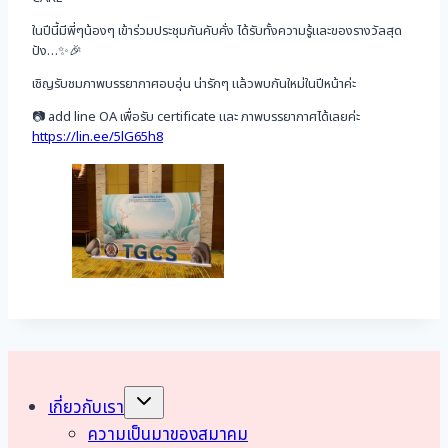
ในปีนี้มีพี่ๆน้องๆ เข้าร่วมประชุมกันคับคั่ง ได้รับทั้งความรู้และของรางวัลสุด
ปัง…✨️🎉
เชิญรับชมภาพบรรยากาศอบอุ่น น่ารักๆ แล้วพบกันใหม่ในปีหน้าค่ะ
📷 add line OA เพื่อรับ certificate และ ภาพบรรยากาศได้เลยค่ะ
https://lin.ee/5lG65h8
Toggle
เกี่ยวกับเรา
child
menu
ความเป็นมาของสมาคม