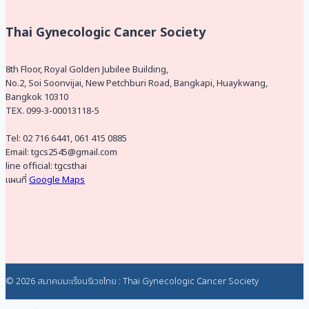
Thai Gynecologic Cancer Society
8th Floor, Royal Golden Jubilee Building,
No.2, Soi Soonvijai, New Petchburi Road, Bangkapi, Huaykwang,
Bangkok 10310
TEX. 099-3-00013118-5
Tel: 02 716 6441, 061 415 0885
Email: tgcs2545@gmail.com
line official: tgcsthai
แผนที่
Google Maps
© 2026 สมาคมมะเร็งนรีเวชไทย : Thai Gynecologic Cancer Society