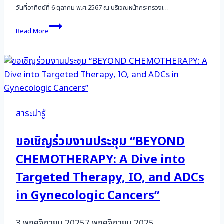
วันที่อาทิตย์ที่ 6 ตุลาคม พ.ศ.2567 ณ บริเวณหน้ากระทรวงเ…
วิ่ง
Read More
ด้วย
ใจ
ให้
น้อง
ป้องกัน
มะเร็ง
ปาก
มดลูก
สาระน่ารู้
ครั้ง
ที่
8
ขอเชิญร่วมงานประชุม “BEYOND
CHEMOTHERAPY: A Dive into
Targeted Therapy, IO, and ADCs
in Gynecologic Cancers”
3 พฤศจิกายน 2025
7 พฤศจิกายน 2025