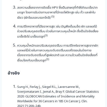
ลดความเสี่ยงจากการติดเชื้อ HPV ซึ่งเป็นสาเหตุที่ทำให้เกิดมะเร็งปาก
มดลูก โดยการรับประทานอาหารที่มีกรดโฟลิกสูง เช่น ถั่ว และผักใบ
(5)
เขียว (ผักโขมและบรอกโคลี)
การบริโภคอาหารที่มีใยอาหารสูง: เช่น ธัญพืชเต็มเมล็ด ผัก และผลไม้
ช่วยปรับสมดุลฮอร์โมน ช่วยในการควบคุมน้ำหนัก ซึ่งเป็นปัจจัยเสี่ยง
(3)
มะเร็งรังไข่ มะเร็งมดลูก
ควบคุมน้ำหนักและปรับสมดุลฮอร์โมน การบริโภคใยอาหารสูงจากผัก
และผลไม้ช่วยในการควบคุมระดับฮอร์โมนเอสโตรเจนในร่างกาย
เนื่องจากระดับฮอร์โมนที่สูงผิดปกติ และ ความอ้วนเป็นปัจจัยเสี่ยงที่
(3)
เชื่อมโยงกับมะเร็งมดลูก
อ้างอิง
Sung H., Ferlay J., Siegel R.L., Laversanne M.,
Soerjomataram I., Jemal A., Bray F. Global Cancer Statistics
2020: GLOBOCAN Estimates of Incidence and Mortality
Worldwide for 36 Cancers in 185 CA Cancer J. Clin.
2021;71:209–249.