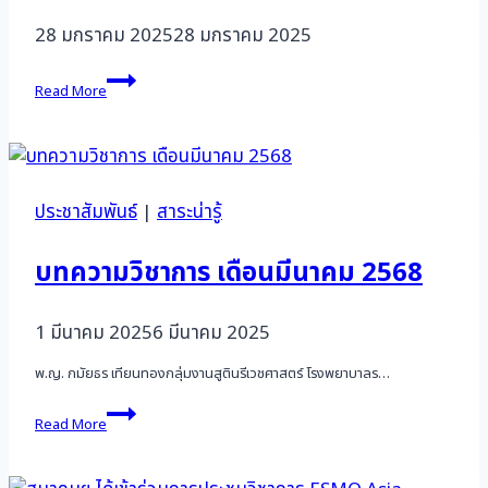
28 มกราคม 2025
28 มกราคม 2025
แนวทาง
Read More
การ
ดูแล
รักษา
โรค
มะเร็ง
ปาก
ประชาสัมพันธ์
|
สาระน่ารู้
มดลูก
ฉบับ
บทความวิชาการ เดือนมีนาคม 2568
ใหม่
ปี
2568
1 มีนาคม 2025
6 มีนาคม 2025
พ.ญ. กมัยธร เทียนทองกลุ่มงานสูตินรีเวชศาสตร์ โรงพยาบาลร…
บทความ
Read More
วิชาการ
เดือน
มีนาคม