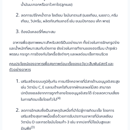
น้ำมันมะกอกหรืออาโวคาโด(ลูกเนย)
ลดการบริโภคน้ำตาล โซเดียม ไขมันทรานส์ (เนยเทียม, เนยขาว, ครีม
เทียม, วิปครีม, ผลิตภัณฑ์เบเกอรี่ เช่น ขนมปังกรอบ เค้ก พาย)
ต้องมีแคลอรี่ที่เหมาะสม
อาหารเพื่อสุขภาพเหมาะสำหรับสตรีเป็นอย่างมาก ทั้งช่วยในการรักษารูปร่าง
และน้ำหนักที่เหมาะสมกับร่างกาย ยังช่วยในการทำงานของฮอร์โมน บำรุงผิว
พรรณ กระดูก การป้องกันโรคเรื้อรังต่างๆ และผลต่อมะเร็งทางนรีเวช
คุณประโยชน์ของอาหารเพื่อสุขภาพต่อมะเร็งของอวัยวะสืบพันธ์สตรี และ
ตัวอย่างอาหาร
เสริมสร้างระบบภูมิคุ้มกัน การบริโภคอาหารที่มีสารต้านอนุมูลอิสระสูง
เช่น วิตามิน C, E และเบต้าแคโรทีนจากผักและผลไม้สด สามารถ
ปกป้องเซลล์จากการถูกทำลายโดยอนุมูลอิสระได้ ช่วยลดความเสี่ยง
(4)
ในการเกิดมะเร็งโดยทั่วไป
ลดการอักเสบซึ่งเป็นสาเหตุอันหนึ่งที่นำไปสู่การเกิดมะเร็ง โดยการ
เสริมสร้างสุขภาพเนื้อเยื่อด้วยการรับประทานอาหารที่มีแคลเซียม
วิตามิน D และกรดไขมันโอเมก้า-3 เช่น จากปลาที่มีไขมันสูงและ
(3)
ธัญพืช