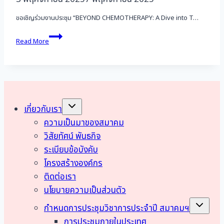
ขอเชิญร่วมงานประชุม “BEYOND CHEMOTHERAPY: A Dive into T…
ขอ
Read More
เชิญ
ร่วม
งาน
ประชุม
“BEYOND
CHEMOTHERAPY:
A
Toggle
เกี่ยวกับเรา
child
Dive
menu
ความเป็นมาของสมาคม
into
Targeted
วิสัยทัศน์ พันธกิจ
Therapy,
ระเบียบข้อบังคับ
IO,
โครงสร้างองค์กร
and
ADCs
ติดต่อเรา
in
นโยบายความเป็นส่วนตัว
Gynecologic
Toggle
Cancers”
กำหนดการประชุมวิชาการประจำปี สมาคมฯ
child
menu
การประชุมภายในประเทศ