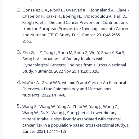
Gonzalez C.A., Riboli E., Overvad K., Tjonneland A., Clavel-
Chapelon F., Kaaks R., Boeing H., Trichopoulou A., Palli D.,
Krogh V., et al. Diet and Cancer Prevention: Contributions
from the European Prospective Investigation into Cancer
and Nutrition (EPIC) Study. Eur. J. Cancer. 2010;46:2555–
2562.
Zhu G, Li Z, Tang L, Shen M, Zhou Z, Wei Y, Zhao Y, Bai S,
Song L. Associations of Dietary Intakes with
Gynecological Cancers: Findings from a Cross-Sectional
Study. Nutrients. 2022 Nov 25;14(23):5026.
Muñoz A., Grant W.B. Vitamin D and Cancer: An Historical
Overview of the Epidemiology and Mechanisms.
Nutrients. 2022;14:1448.
Wang Z., Wang W., Yang A., Zhao W., Yang J., Wang Z.,
Wang W., Su X., Wang J., Song J., et al. Lower dietary
mineral intake is significantly associated with cervical
cancer risk in a population-based cross-sectional study. J.
Cancer. 2021;12:111–123.