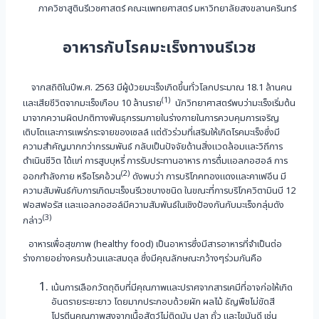
ภาควิชาสูตินรีเวชศาสตร์ คณะแพทยศาสตร์ มหาวิทยาลัยสงขลานครินทร์
อาหารกับโรคมะเร็งทางนรีเวช
จากสถิติในปีพ.ศ. 2563 มีผู้ป่วยมะเร็งเกิดขึ้นทั่วโลกประมาณ 18.1 ล้านคน
(1)
และเสียชีวิตจากมะเร็งเกือบ 10 ล้านราย
นักวิทยาศาสตร์พบว่ามะเร็งเริ่มต้น
มาจากความผิดปกติทางพันธุกรรมภายในร่างกายในการควบคุมการเจริญ
เติบโตและการแพร่กระจายของเซลล์ แต่ตัวร่วมที่เสริมให้เกิดโรคมะเร็งซึ่งมี
ความสำคัญมากกว่ากรรมพันธ์ กลับเป็นปัจจัยด้านสิ่งแวดล้อมและวิถีการ
ดำเนินชีวิต ได้แก่ การสูบบุหรี่ การรับประทานอาหาร การดื่มแอลกอฮอล์ การ
(2)
ออกกำลังกาย หรือโรคอ้วน
ดังพบว่า การบริโภคทองแดงและคาเฟอีน มี
ความสัมพันธ์กับการเกิดมะเร็งนรีเวชบางชนิด ในขณะที่การบริโภควิตามินบี 12
ฟอสฟอรัส และแอลกอฮอล์มีความสัมพันธ์ในเชิงป้องกันกับมะเร็งกลุ่มดัง
(3)
กล่าว
อาหารเพื่อสุขภาพ (healthy food) เป็นอาหารซึ่งมีสารอาหารที่จำเป็นต่อ
ร่างกายอย่างครบถ้วนและสมดุล ซึ่งมีคุณลักษณะกว้างๆร่วมกันคือ
เน้นการเลือกวัตถุดิบที่มีคุณภาพและปราศจากสารเคมีที่อาจก่อให้เกิด
อันตรายระยะยาว โดยมากประกอบด้วยผัก ผลไม้ ธัญพืชไม่ขัดสี
โปรตีนคุณภาพสูงจากเนื้อสัตว์ไม่ติดมัน ปลา ถั่ว และไขมันดี เช่น